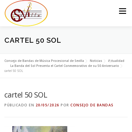
Saltar
al
Menú
contenido
EL CONSEJO
LA JUNTA DEL CONSEJO
BANDAS
CARTEL 50 SOL
NOTICIAS
CONTACTO
Consejo de Bandas de Música Procesional de Sevilla
Noticias
Actualidad
La Banda del Sol Presenta el Cartel Conmemorativo de su 50 Aniversario
cartel 50 SOL
cartel 50 SOL
PÚBLICADO EN
20/05/2026
POR
CONSEJO DE BANDAS