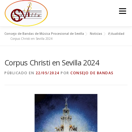
Saltar
al
Menú
contenido
Consejo de Bandas de Música Procesional de Sevilla
Noticias
Actualidad
EL CONSEJO
LA JUNTA DEL CONSEJO
BANDAS
Corpus Christi en Sevilla 2024
Corpus Christi en Sevilla 2024
NOTICIAS
CONTACTO
PÚBLICADO EN
22/05/2024
POR
CONSEJO DE BANDAS