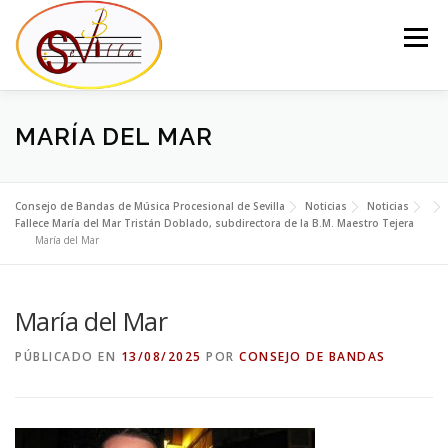
Saltar
al
Menú
contenido
EL CONSEJO
LA JUNTA DEL CONSEJO
BANDAS
MARÍA DEL MAR
NOTICIAS
CONTACTO
Consejo de Bandas de Música Procesional de Sevilla
Noticias
Noticias
Fallece María del Mar Tristán Doblado, subdirectora de la B.M. Maestro Tejera
María del Mar
María del Mar
PÚBLICADO EN
13/08/2025
POR
CONSEJO DE BANDAS