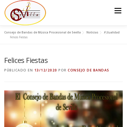
Saltar
al
Menú
contenido
Consejo de Bandas de Música Procesional de Sevilla
Noticias
Actualidad
EL CONSEJO
LA JUNTA DEL CONSEJO
BANDAS
Felices Fiestas
Felices Fiestas
NOTICIAS
CONTACTO
PÚBLICADO EN
13/12/2020
POR
CONSEJO DE BANDAS