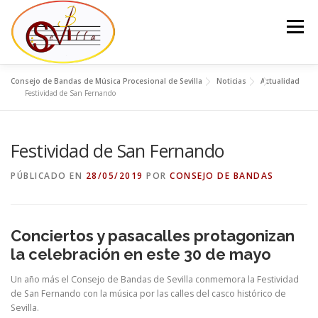
Saltar
al
Menú
contenido
Consejo de Bandas de Música Procesional de Sevilla
Noticias
Actualidad
EL CONSEJO
LA JUNTA DEL CONSEJO
BANDAS
Festividad de San Fernando
Festividad de San Fernando
NOTICIAS
CONTACTO
PÚBLICADO EN
28/05/2019
POR
CONSEJO DE BANDAS
Conciertos y pasacalles protagonizan
la celebración en este 30 de mayo
Un año más el Consejo de Bandas de Sevilla conmemora la Festividad
de San Fernando con la música por las calles del casco histórico de
Sevilla.