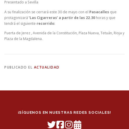
Presentado a Sevilla
A su finalización se cerrará este 30 de mayo con el
Pasacalles
que
protagonizará
‘Las Cigarreras’ a partir de las 22.30
horas y que
tendrá el siguiente
recorrido:
Puerta de Jerez , Avenida de la Constitución, Plaza Nueva, Tetuán, Rioja y
Plaza de la Magdalena.
PUBLICADO EL
ACTUALIDAD
¡SÍGUENOS EN NUESTRAS REDES SOCIALES!