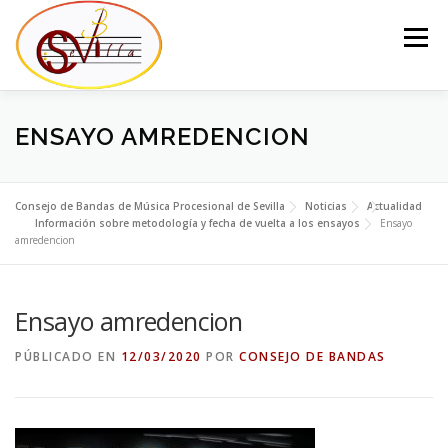
Saltar
al
Menú
contenido
EL CONSEJO
LA JUNTA DEL CONSEJO
BANDAS
ENSAYO AMREDENCION
NOTICIAS
CONTACTO
Consejo de Bandas de Música Procesional de Sevilla
Noticias
Actualidad
Información sobre metodología y fecha de vuelta a los ensayos
Ensayo
amredencion
Ensayo amredencion
PÚBLICADO EN
12/03/2020
POR
CONSEJO DE BANDAS