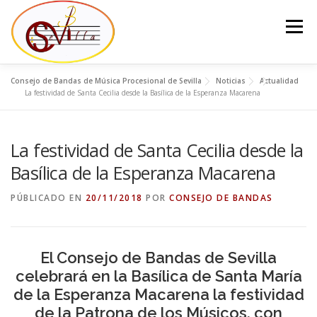
Saltar
al
Menú
contenido
Consejo de Bandas de Música Procesional de Sevilla
Noticias
Actualidad
EL CONSEJO
LA JUNTA DEL CONSEJO
BANDAS
La festividad de Santa Cecilia desde la Basílica de la Esperanza Macarena
La festividad de Santa Cecilia desde la
NOTICIAS
CONTACTO
Basílica de la Esperanza Macarena
PÚBLICADO EN
20/11/2018
POR
CONSEJO DE BANDAS
El Consejo de Bandas de Sevilla
celebrará en la Basílica de Santa María
de la Esperanza Macarena la festividad
de la Patrona de los Músicos, con