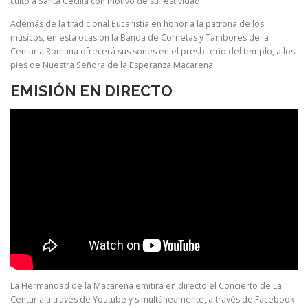
culto a Santa Cecilia con motivo de su festividad.
Además de la tradicional Eucaristía en honor a la patrona de los
músicos, en esta ocasión la Banda de Cornetas y Tambores de la
Centuria Romana ofrecerá sus sones en el presbiterio del templo, a los
pies de Nuestra Señora de la Esperanza Macarena.
EMISIÓN EN DIRECTO
La Hermandad de la Macarena emitirá en directo el Concierto de La
Centuria a través de Youtube y simultáneamente, a través de Facebook