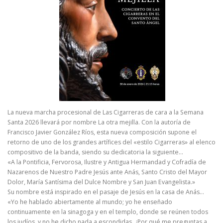
La nueva marcha procesional de Las Cigarreras de cara a la Semana
Santa 2026 llevará por nombre La otra mejilla. Con la autoría de
Francisco Javier González Ríos, esta nueva composición supone el
retorno de uno de los grandes artífices del «estilo Cigarreras» al elenco
compositivo de la banda, siendo su dedicatoria la siguiente…
«A la Pontificia, Fervorosa, Ilustre y Antigua Hermandad y Cofradía de
Nazarenos de Nuestro Padre Jesús ante Anás, Santo Cristo del Mayor
Dolor, María Santísima del Dulce Nombre y San Juan Evangelista.»
Su nombre está inspirado en el pasaje de Jesús en la casa de Anás…
«Yo he hablado abiertamente al mundo; yo he enseñado
continuamente en la sinagoga y en el templo, donde se reúnen todos
los judíos, y no he dicho nada a escondidas. ¿Por qué me preguntas a