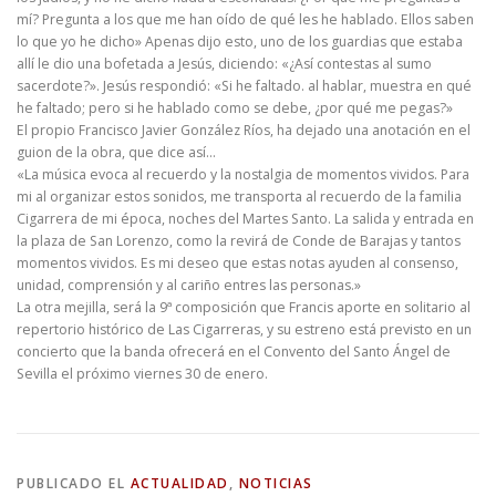
mí? Pregunta a los que me han oído de qué les he hablado. Ellos saben
lo que yo he dicho» Apenas dijo esto, uno de los guardias que estaba
allí le dio una bofetada a Jesús, diciendo: «¿Así contestas al sumo
sacerdote?». Jesús respondió: «Si he faltado. al hablar, muestra en qué
he faltado; pero si he hablado como se debe, ¿por qué me pegas?»
El propio Francisco Javier González Ríos, ha dejado una anotación en el
guion de la obra, que dice así…
«La música evoca al recuerdo y la nostalgia de momentos vividos. Para
mi al organizar estos sonidos, me transporta al recuerdo de la familia
Cigarrera de mi época, noches del Martes Santo. La salida y entrada en
la plaza de San Lorenzo, como la revirá de Conde de Barajas y tantos
momentos vividos. Es mi deseo que estas notas ayuden al consenso,
unidad, comprensión y al cariño entres las personas.»
La otra mejilla, será la 9ª composición que Francis aporte en solitario al
repertorio histórico de Las Cigarreras, y su estreno está previsto en un
concierto que la banda ofrecerá en el Convento del Santo Ángel de
Sevilla el próximo viernes 30 de enero.
PUBLICADO EL
ACTUALIDAD
,
NOTICIAS