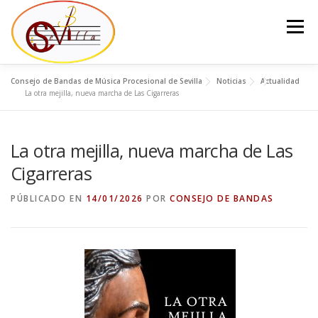
Saltar
al
Menú
contenido
Consejo de Bandas de Música Procesional de Sevilla
Noticias
Actualidad
EL CONSEJO
LA JUNTA DEL CONSEJO
BANDAS
La otra mejilla, nueva marcha de Las Cigarreras
La otra mejilla, nueva marcha de Las
NOTICIAS
CONTACTO
Cigarreras
PÚBLICADO EN
14/01/2026
POR
CONSEJO DE BANDAS