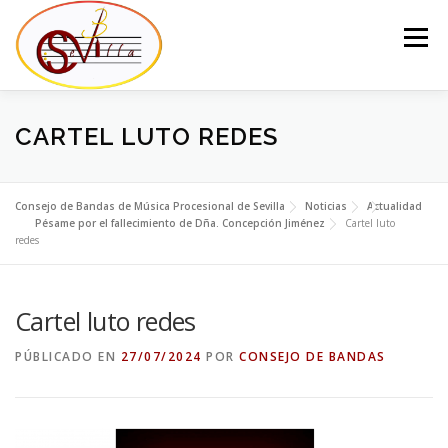
Saltar
al
Menú
contenido
EL CONSEJO
LA JUNTA DEL CONSEJO
BANDAS
CARTEL LUTO REDES
NOTICIAS
CONTACTO
Consejo de Bandas de Música Procesional de Sevilla
Noticias
Actualidad
Pésame por el fallecimiento de Dña. Concepción Jiménez
Cartel luto
redes
Cartel luto redes
PÚBLICADO EN
27/07/2024
POR
CONSEJO DE BANDAS