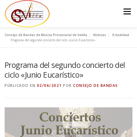
Saltar
al
Menú
contenido
Consejo de Bandas de Música Procesional de Sevilla
Noticias
Actualidad
EL CONSEJO
LA JUNTA DEL CONSEJO
BANDAS
Programa del segundo concierto del ciclo «Junio Eucarístico»
Programa del segundo concierto del
NOTICIAS
CONTACTO
ciclo «Junio Eucarístico»
PÚBLICADO EN
02/06/2021
POR
CONSEJO DE BANDAS