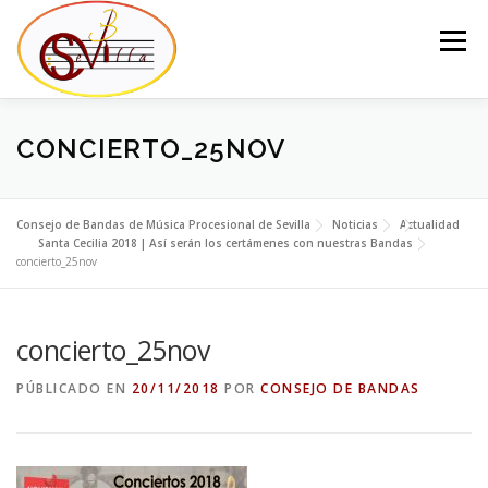
Saltar
al
Menú
contenido
EL CONSEJO
LA JUNTA DEL CONSEJO
BANDAS
CONCIERTO_25NOV
NOTICIAS
CONTACTO
Consejo de Bandas de Música Procesional de Sevilla
Noticias
Actualidad
Santa Cecilia 2018 | Así serán los certámenes con nuestras Bandas
concierto_25nov
concierto_25nov
PÚBLICADO EN
20/11/2018
POR
CONSEJO DE BANDAS