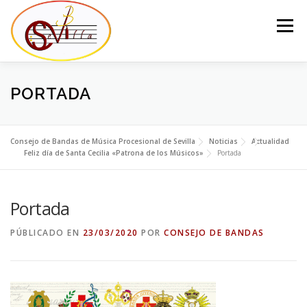
Saltar
al
Menú
contenido
EL CONSEJO
LA JUNTA DEL CONSEJO
BANDAS
PORTADA
NOTICIAS
CONTACTO
Consejo de Bandas de Música Procesional de Sevilla
Noticias
Actualidad
Feliz día de Santa Cecilia «Patrona de los Músicos»
Portada
Portada
PÚBLICADO EN
23/03/2020
POR
CONSEJO DE BANDAS